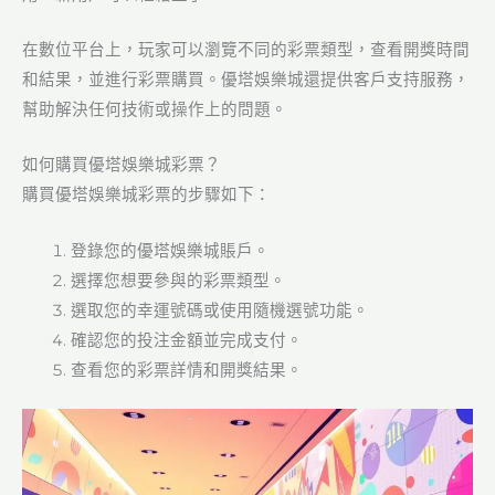
在數位平台上，玩家可以瀏覽不同的彩票類型，查看開獎時間
和結果，並進行彩票購買。優塔娛樂城還提供客戶支持服務，
幫助解決任何技術或操作上的問題。
如何購買優塔娛樂城彩票？
購買優塔娛樂城彩票的步驟如下：
登錄您的優塔娛樂城賬戶。
選擇您想要參與的彩票類型。
選取您的幸運號碼或使用隨機選號功能。
確認您的投注金額並完成支付。
查看您的彩票詳情和開獎結果。