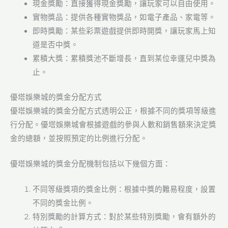
現金獎勵：直接獲得現金獎勵，讓玩家可以自由使用。
實物獎品：提供各種實物獎品，如電子產品、家電等。
即時獎勵：某些彩票遊戲提供即時開獎，讓玩家馬上知
道是否中獎。
累積大獎：累積獎池不斷增長，直到某位幸運兒中獎為
止。
優塔娛樂城的獎金分配方式
優塔娛樂城的獎金分配方式透明公正，根據不同的獎項等級進
行分配。優塔娛樂城會根據遊戲的參與人數和銷售額來決定獎
金的總額，並按照預定的比例進行分配。
優塔娛樂城的獎金分配機制包括以下幾個方面：
不同等級獎項的獎金比例：根據中獎的難易程度，設置
不同的獎金比例。
特別獎勵的計算方式：對於某些特別獎勵，會有額外的