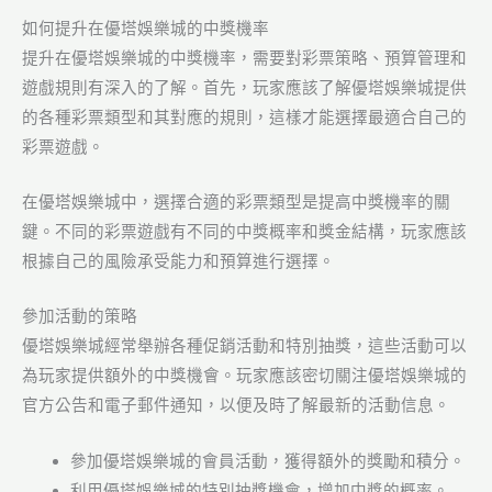
如何提升在優塔娛樂城的中獎機率
提升在優塔娛樂城的中獎機率，需要對彩票策略、預算管理和
遊戲規則有深入的了解。首先，玩家應該了解優塔娛樂城提供
的各種彩票類型和其對應的規則，這樣才能選擇最適合自己的
彩票遊戲。
在優塔娛樂城中，選擇合適的彩票類型是提高中獎機率的關
鍵。不同的彩票遊戲有不同的中獎概率和獎金結構，玩家應該
根據自己的風險承受能力和預算進行選擇。
參加活動的策略
優塔娛樂城經常舉辦各種促銷活動和特別抽獎，這些活動可以
為玩家提供額外的中獎機會。玩家應該密切關注優塔娛樂城的
官方公告和電子郵件通知，以便及時了解最新的活動信息。
參加優塔娛樂城的會員活動，獲得額外的獎勵和積分。
利用優塔娛樂城的特別抽獎機會，增加中獎的概率。