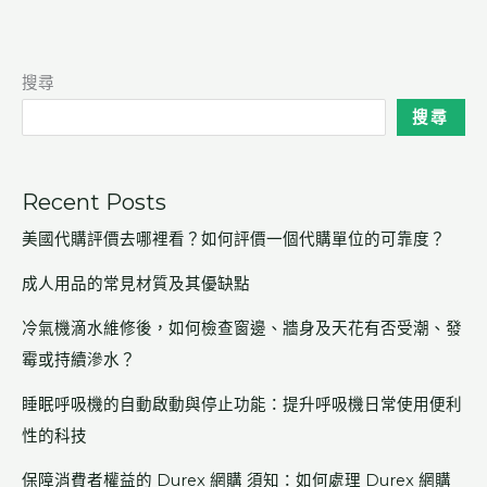
搜尋
搜尋
Recent Posts
美國代購評價去哪裡看？如何評價一個代購單位的可靠度？
成人用品的常見材質及其優缺點
冷氣機滴水維修後，如何檢查窗邊、牆身及天花有否受潮、發
霉或持續滲水？
睡眠呼吸機的自動啟動與停止功能：提升呼吸機日常使用便利
性的科技
保障消費者權益的 Durex 網購 須知：如何處理 Durex 網購