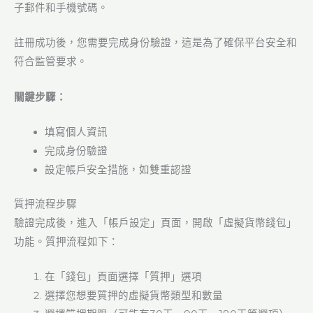
子郵件和手機號碼。
註冊成功後，您需要完成身份驗證，這是為了確保平台安全和
符合監管要求。
關鍵步驟：
填寫個人資訊
完成身份驗證
設定帳戶安全措施，如雙重認證
質押流程步驟
驗證完成後，進入「帳戶設定」頁面，開啟「虛擬貨幣錢包」
功能。質押流程如下：
在「錢包」頁面選擇「質押」選項
選擇您想要質押的虛擬貨幣類型和數量