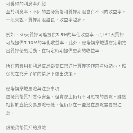
可獲得的利息率介紹
至於利息率，不同的虛擬貨幣和質押期限會有不同的收益率。
一般來說，質押期限越長，收益率越高。
例如，30天質押可能提供
3-5%
的年化收益率，而180天質押
可能提供
7-10%
的年化收益率。此外，優塔娛樂城還會定期推
出質押優惠活動，在特定時期提供更高的收益率。
所有的費用和利息信息都會在您進行質押操作前清晰顯示，確
保您在充分了解的情況下做出決策。
優塔娛樂城風險與注意事項
虛擬貨幣質押看似安全，但實際上仍有不可忽視的風險。雖然
相對於直接交易風險較低，但仍存在一些潛在風險需要您注
意。
虛擬貨幣質押的風險