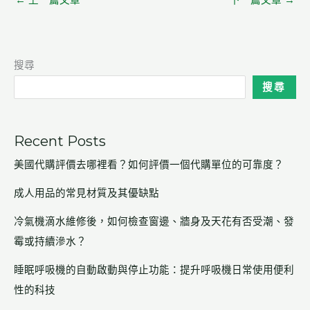
←
上一篇文章
下一篇文章
→
搜尋
搜尋
Recent Posts
美國代購評價去哪裡看？如何評價一個代購單位的可靠度？
成人用品的常見材質及其優缺點
冷氣機滴水維修後，如何檢查窗邊、牆身及天花有否受潮、發
霉或持續滲水？
睡眠呼吸機的自動啟動與停止功能：提升呼吸機日常使用便利
性的科技