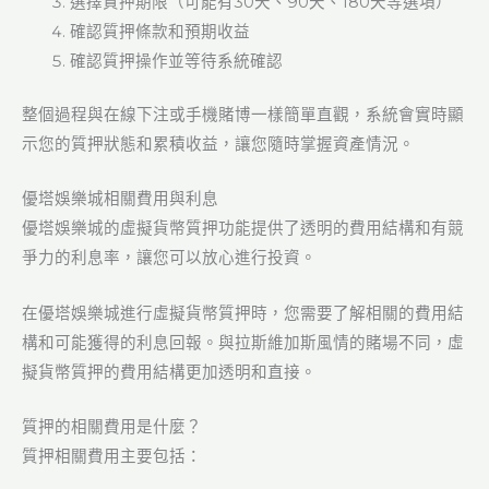
選擇質押期限（可能有30天、90天、180天等選項）
確認質押條款和預期收益
確認質押操作並等待系統確認
整個過程與在線下注或手機賭博一樣簡單直觀，系統會實時顯
示您的質押狀態和累積收益，讓您隨時掌握資產情況。
優塔娛樂城相關費用與利息
優塔娛樂城的虛擬貨幣質押功能提供了透明的費用結構和有競
爭力的利息率，讓您可以放心進行投資。
在優塔娛樂城進行虛擬貨幣質押時，您需要了解相關的費用結
構和可能獲得的利息回報。與拉斯維加斯風情的賭場不同，虛
擬貨幣質押的費用結構更加透明和直接。
質押的相關費用是什麼？
質押相關費用主要包括：