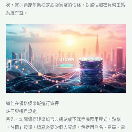
次，質押還能幫助穩定虛擬貨幣的價格，對整個加密貨幣生態
系統有益。
如何在優塔娛樂城進行質押
註冊與帳戶設定
首先，訪問優塔娛樂城官方網站或下載手機應用程式，點擊
「註冊」按鈕，填寫必要的個人資訊，包括用戶名、密碼、電