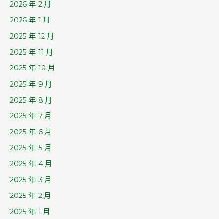
2026 年 2 月
2026 年 1 月
2025 年 12 月
2025 年 11 月
2025 年 10 月
2025 年 9 月
2025 年 8 月
2025 年 7 月
2025 年 6 月
2025 年 5 月
2025 年 4 月
2025 年 3 月
2025 年 2 月
2025 年 1 月