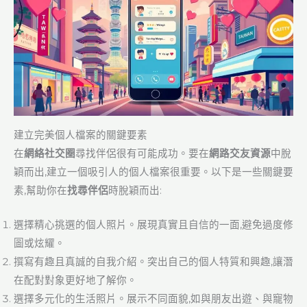
建立完美個人檔案的關鍵要素
在
網絡社交圈
尋找伴侶很有可能成功。要在
網路交友資源
中脫
穎而出,建立一個吸引人的個人檔案很重要。以下是一些關鍵要
素,幫助你在
找尋伴侶
時脫穎而出:
選擇精心挑選的個人照片。展現真實且自信的一面,避免過度修
圖或炫耀。
撰寫有趣且真誠的自我介紹。突出自己的個人特質和興趣,讓潛
在配對對象更好地了解你。
選擇多元化的生活照片。展示不同面貌,如與朋友出遊、與寵物