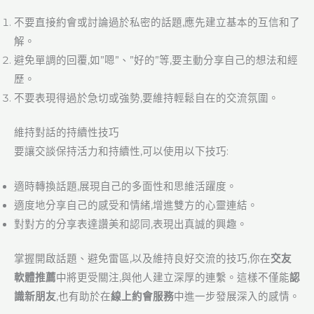
不要直接約會或討論過於私密的話題,應先建立基本的互信和了
解。
避免單調的回覆,如”嗯”、”好的”等,要主動分享自己的想法和經
歷。
不要表現得過於急切或強勢,要維持輕鬆自在的交流氛圍。
維持對話的持續性技巧
要讓交談保持活力和持續性,可以使用以下技巧:
適時轉換話題,展現自己的多面性和思維活躍度。
適度地分享自己的感受和情緒,增進雙方的心靈連結。
對對方的分享表達讚美和認同,表現出真誠的興趣。
掌握開啟話題、避免雷區,以及維持良好交流的技巧,你在
交友
軟體推薦
中將更受關注,與他人建立深厚的連繫。這樣不僅能
認
識新朋友
,也有助於在
線上約會服務
中進一步發展深入的感情。