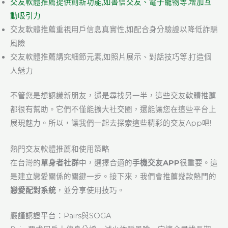
交友軟體推薦提供創新功能,如書信交友、電子寵物等,增加互
動吸引力
交友軟體推薦重視用戶信息真實性,如配合身分驗證以降低詐騙
風險
交友軟體推薦講究細節元素,如照片展示、對話技巧等,打造個
人魅力
不管您是想認識新朋友，還是尋找另一半，這些交友軟體推薦
都很有幫助。它們不僅能擴大社交圈，還能讓您在這些平台上
展現魅力。所以，讓我們一起去探索這些精彩的交友App吧!
熱門交友軟體推薦和使用策略
在台灣的
單身者社群
中，選擇合適的
手機交友APP
很重要。這
是建立戀愛關係的關鍵一步。接下來，我們會推薦幾款熱門的
戀愛配對系統
，並分享使用技巧。
嚴謹認證平台：Pairs與SOGA