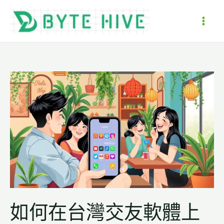
跳
至
MAI
主
要
ME
內
容
如何在台灣交友軟體上