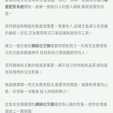
要成功用交友應用程式,要真誠、耐心、策略。從選擇合適的
戀
愛配對系統
開始。創建一個吸引人的個人檔案,展現真實的自
我。
保持開放和積極的態度很重要。尊重他人,這樣才能建立有意義
的連結。記住,交友應用程式只是認識新朋友的工具。
建立一個完善的
網絡社交圈
需要時間和努力。利用交友應用程
式的功能和篩選條件,找到與自己價值觀相符的人。
保持積極和主動的態度很重要。展示自己的特點和品質,相信能
找到理想的交往對象。
無論選擇哪一款交友應用程式,都要保持開放、誠實和尊重的心
態。珍惜每一次機會,投入時間和精力。
定能在這個廣闊的
網絡社交圈
裡找到心動的對象。祝你在情感
旅途上一路順風!