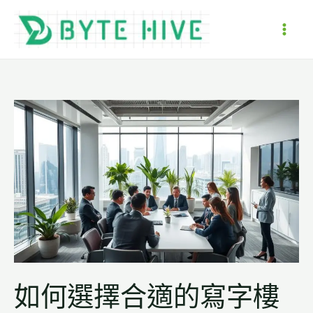
跳
至
MAI
主
要
ME
內
容
如何選擇合適的寫字樓