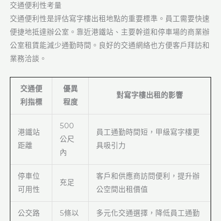
交通便利性考量
交通便利性是評估寫字樓出租地點的重要標準。員工需要快速
便捷地抵達辦公室。靠近港鐵站、主要幹道和停車場的商業辦
公室租賃能減少通勤時間。良好的交通網絡也方便客戶拜訪和
業務洽談。
交通便
優異
對寫字樓出租的影響
利指標
程度
500
港鐵站
員工通勤時間短，甲級寫字樓更
公尺
距離
具吸引力
內
停車位
客戶和供應商訪問便利，提升辦
充足
可用性
公空間出租價值
公交路
5條以
多元化交通選擇，降低員工通勤