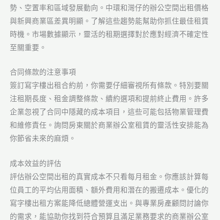
勢、空置率和區域發展動向。中環和灣仔的辦公空間出租價格
與新興商業區差異明顯。了解這些趨勢能幫助你抓住最佳租賃
時機。市場數據顯示，靈活的租期選擇對於應對經濟不確定性
至關重要。
合同條款的注意事項
簽訂寫字樓出租合約前，你需要仔細審視所有條款。特別要關
注租期長度、租金調整條款、續約選項和提前終止費用。許多
企業忽視了合同中隱藏的成本項目，這些可能包括物業管理費
和維修責任。詢問房東關於商業辦公室租賃的靈活性安排能為
你節省未來的麻煩。
成本效益的評估
評估辦公空間出租的真實成本不只看每月租金。你應該計算每
位員工的平均佔用面積、額外費用和潛在的搬遷成本。優化的
寫字樓出租方案能降低總體營運支出。與專業房產顧問討論你
的需求，能協助你找到符合預算且滿足業務要求的商業辦公室