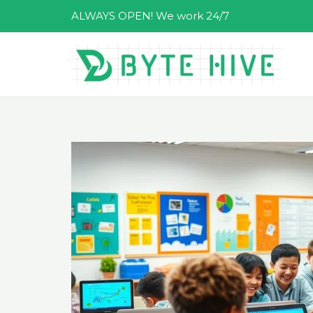
跳
ALWAYS OPEN! We work 24/7
至
主
要
內
容