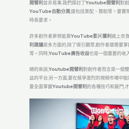
開營利
並非易事,我們探討了
Youtube開營利
對
YouTube自動分潤
,還包括業配、贊助等。要實
時長要求。
許多創作者夢想能靠
YouTube影片獲利
過上衣
利建議
是多方面的,除了吸引觀眾,創作者還需要掌
等。同時,
YouTube廣告收益
也是一個重要的收入
總的來說,
Youtube開營利
對創作者而言是一個雙
益的平台;另一方面,要在競爭激烈的視頻市場中脫
要全面掌握
Youtube開營利
的各種技巧和竅門,