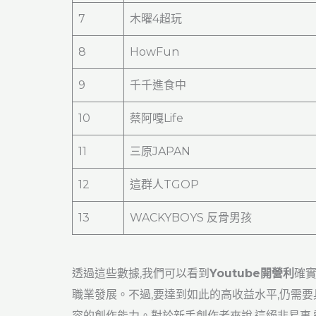
7
木曜4超玩
8
HowFun
9
千千進食中
10
蔡阿嘎Life
11
三原JAPAN
12
這群人TGOP
13
WACKYBOYS 反骨男孩
透過這些數據,我們可以看到
Youtube開營利
確
職業發展。不過,要達到如此的高收益水平,仍需
容的創作能力。對於新手創作者來說,這絕非易事