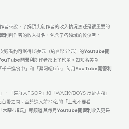
作者來說，了解頂尖創作者的收入情況無疑是很重要的
開營利
創作者的收入排名，包含了各領域的佼佼者。
000次觀看約可獲得1.5美元（約台幣42元）的
Youtube開
YouTube開營利
創作者都上了榜單。如知名美食
er「千千進食中」和「蔡阿嘎Life」,每月
YouTube開營利
」、「這群人TGOP」和「WACKYBOYS 反骨男孩」
萬元台幣之間。至於進入前20名的「上班不要看
「木曜4超玩」等頻道,其每月
Youtube開營利
收入更是