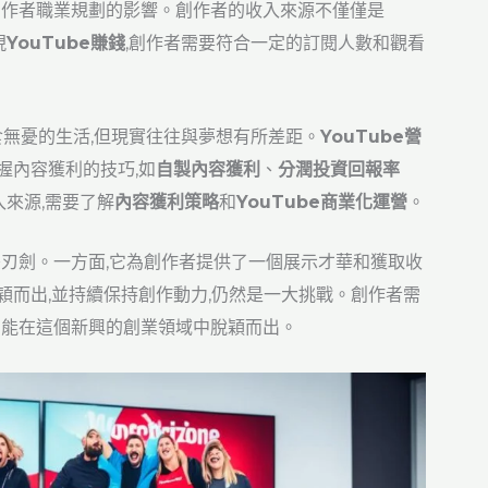
創作者職業規劃的影響。創作者的收入來源不僅僅是
現
YouTube賺錢
,創作者需要符合一定的訂閱人數和觀看
食無憂的生活,但現實往往與夢想有所差距。
YouTube營
握內容獲利的技巧,如
自製內容獲利
、
分潤投資回報率
來源,需要了解
內容獲利策略
和
YouTube商業化運營
。
刃劍。一方面,它為創作者提供了一個展示才華和獲取收
穎而出,並持續保持創作動力,仍然是一大挑戰。創作者需
才能在這個新興的創業領域中脫穎而出。