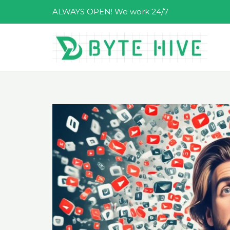
跳
ALWAYS OPEN! We work 24/7
至
主
要
內
容