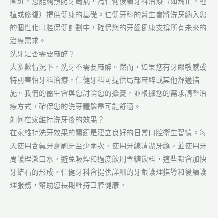
菌斑，您能夠預防牙周病，為任何後續牙科治療（如矯正、種
植或修復）提供健康的基礎。仁健牙科的醫生會將洗牙納入您
的個性化口腔保健計劃中，確保您的牙齒健康支撐所有未來的
治療需求。
洗牙是否需要麻醉？
大多數情況下，洗牙不需要麻醉。然而，如果您有牙齦敏感或
特別害怕牙科治療，仁健牙科可提供局部麻醉或其他舒適措
施。我們的醫生會與您討論您的擔憂，並根據您的需求調整治
療方式，確保您的洗牙體驗盡可能舒適。
如何在家維持洗牙後的效果？
在家維持洗牙效果的關鍵是建立良好的日常口腔衛生習慣。每
天使用含氟牙膏刷牙至少兩次，使用牙線清潔牙縫，並使用牙
周護理漱口水。避免吸煙和過度飲用含糖飲料，這些都會加快
牙結石的形成。仁健牙科會提供詳細的牙齦護理指導和後續護
理服務，幫助您長期維持口腔健康。