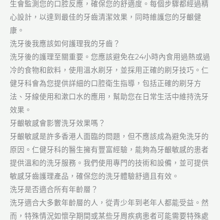
生會監測您的口腔反應，確保您的舒適度。每個步驟都經過精
心設計，以達到最佳的牙齒清潔效果，同時維護您的牙齦健
康。
洗牙後我應該如何護理我的牙齒？
洗牙後的護理至關重要。您應該避免在24小時內食用過熱或過
冷的食物和飲料，使用溫水刷牙，並採用正確的刷牙技巧。仁
健牙科會為您提供詳細的口腔衛生指導，包括正確的刷牙方
法、牙線使用和漱口水的應用，幫助您在日常生活中維持洗牙
效果。
牙齦敏感會影響洗牙效果嗎？
牙齦敏感是許多香港人面臨的問題，但不應該成為避免洗牙的
原因。仁健牙科的醫生擁有豐富經驗，能夠為牙齦敏感的患者
提供溫和的洗牙服務。我們使用專門的技術和設備，並可提供
敏感牙齒護理產品，確保您的洗牙體驗舒適且有效。
洗牙是否適合所有年齡層？
洗牙適合大多數年齡層的人，從青少年到老年人都能受益。然
而，特殊情況如懷孕期間或某些牙周疾病患者可能需要特殊處