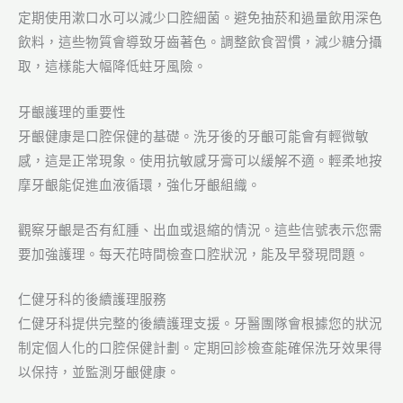
定期使用漱口水可以減少口腔細菌。避免抽菸和過量飲用深色
飲料，這些物質會導致牙齒著色。調整飲食習慣，減少糖分攝
取，這樣能大幅降低蛀牙風險。
牙齦護理的重要性
牙齦健康是口腔保健的基礎。洗牙後的牙齦可能會有輕微敏
感，這是正常現象。使用抗敏感牙膏可以緩解不適。輕柔地按
摩牙齦能促進血液循環，強化牙齦組織。
觀察牙齦是否有紅腫、出血或退縮的情況。這些信號表示您需
要加強護理。每天花時間檢查口腔狀況，能及早發現問題。
仁健牙科的後續護理服務
仁健牙科提供完整的後續護理支援。牙醫團隊會根據您的狀況
制定個人化的口腔保健計劃。定期回診檢查能確保洗牙效果得
以保持，並監測牙齦健康。