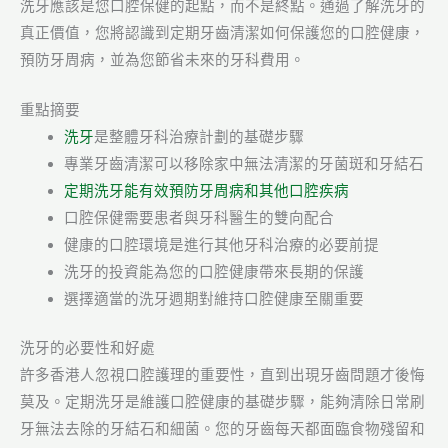
洗牙應該是您口腔保健的起點，而不是終點。通過了解洗牙的
真正價值，您將認識到定期牙齒清潔如何保護您的口腔健康，
預防牙周病，並為您節省未來的牙科費用。
重點摘要
洗牙
是整體牙科治療計劃的基礎步驟
專業牙齒清潔可以移除家中無法清潔的牙菌斑和牙結石
定期洗牙能有效預防牙周病和其他口腔疾病
口腔保健需要患者與牙科醫生的雙向配合
健康的口腔環境是進行其他牙科治療的必要前提
洗牙的投資能為您的口腔健康帶來長期的保護
選擇適當的洗牙週期對維持口腔健康至關重要
洗牙的必要性和好處
許多香港人忽視口腔護理的重要性，直到出現牙齒問題才後悔
莫及。定期洗牙是維護口腔健康的基礎步驟，能夠清除日常刷
牙無法去除的牙結石和細菌。您的牙齒每天都面臨食物殘留和