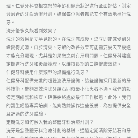
理。仁健牙科會根據您的年齡和健康狀況進行全面評估，制定
最適合的牙齒清潔計劃，確保每位患者都能安全有效地進行洗
牙。
洗牙後多久能看到效果？
洗牙的效果是立竿見影的。在洗牙完成後，您立即能感受到牙
齒變得光滑，口腔清爽。牙齦的改善效果可能需要幾天至幾週
才能充分顯現，尤其是如果您之前有牙周問題。仁健牙科建議
定期進行洗牙和後續護理，以維持長期的口腔健康效益。
仁健牙科使用什麼類型的設備進行洗牙？
仁健牙科配備先進的超聲波洗牙設備，這些設備採用最新的牙
科技術，能夠高效清除牙結石同時最小化患者不適。我們的設
備定期維護和檢查，確保始終處於最佳工作狀態。此外，我們
的醫生經過專業培訓，能夠熟練操作這些設備，為您提供安全
且舒適的洗牙體驗。
定期洗牙如何融入我的整體牙科治療計劃？
洗牙是您整體牙科治療計劃的基礎。通過定期清除牙結石和牙