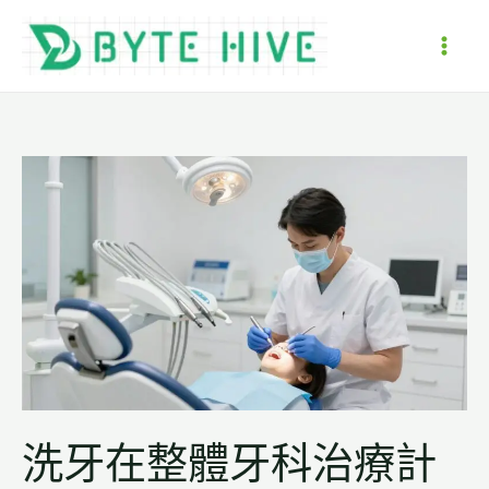
跳
至
MAI
主
要
ME
內
容
洗牙在整體牙科治療計