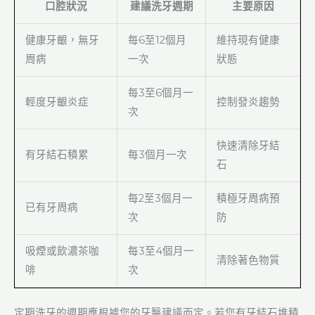
口腔狀況
建議洗牙週期
主要原因
健康牙齦，無牙
每6至12個月
維持現有健康
周病
一次
狀態
每3至6個月一
輕度牙齦炎症
控制發炎趨勢
次
快速清除牙結
有牙結石積累
每3個月一次
石
每2至3個月一
積極牙周病預
已有牙周病
次
防
吸煙或飲濃茶咖
每3至4個月一
清除著色物質
啡
次
定期洗牙的週期應根據您的牙醫建議而定。若您有牙結石堆積