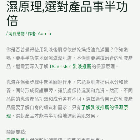
濕原理,選對產品事半功
倍
/
消費購物
/ 作者:
Admin
你是否曾覺得使用乳液後肌膚依然乾燥或油光滿面？你知道
嗎，要事半功倍地保濕滋潤肌膚，不僅需要選擇適合的乳液產
品，還需要深入了解
RGenskin 乳液推薦
的保濕原理。
乳液在保養步驟中起著關鍵作用，它能為肌膚提供水分和營
養，同時形成保護屏障，讓肌膚保持濕潤和光滑。然而，不同
品牌的乳液產品功效和成分各有不同，選擇適合自己的乳液產
品需要了解自身的膚質和需求。只有
了解乳液推薦的保濕原
理
，選對產品才能事半功倍地達到美肌效果。
關鍵要點: