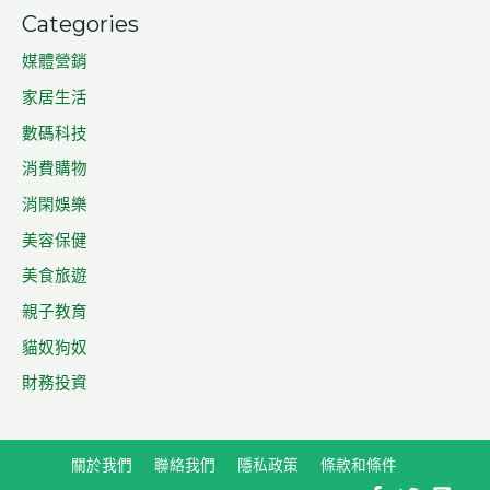
Categories
媒體營銷
家居生活
數碼科技
消費購物
消閑娛樂
美容保健
美食旅遊
親子教育
貓奴狗奴
財務投資
關於我們
聯絡我們
隱私政策
條款和條件