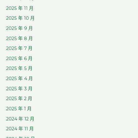
2025 年 11 月
2025 年 10 月
2025 年 9 月
2025 年 8 月
2025 年 7 月
2025 年 6 月
2025 年 5 月
2025 年 4 月
2025 年 3 月
2025 年 2 月
2025 年 1 月
2024 年 12 月
2024 年 11 月