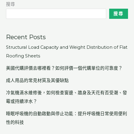
搜尋
搜尋
Recent Posts
Structural Load Capacity and Weight Distribution of Flat
Roofing Sheets
美國代購評價去哪裡看？如何評價一個代購單位的可靠度？
成人用品的常見材質及其優缺點
冷氣機滴水維修後，如何檢查窗邊、牆身及天花有否受潮、發
霉或持續滲水？
睡眠呼吸機的自動啟動與停止功能：提升呼吸機日常使用便利
性的科技