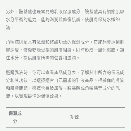
另外，胺基酸也是常見的乳液保濕成分。胺基酸具有調節肌膚
水分平衡的能力，能夠滋潤並修復肌膚，使肌膚保持水嫩飽
滿。
角鯊烷則是具有滋潤和修護功效的保濕成分。它能夠滲透到肌
膚深層，修復乾燥受損的肌膚組織，同時形成一層保濕膜，鎖
住水分，提供肌膚所需的營養和滋潤。
選購乳液時，你可以查看產品成分表，了解其中所含的保濕成
分和其功效，以選擇適合自己需求的乳液產品。根據你的膚質
和肌膚問題，選擇含有玻尿酸、胺基酸或角鯊烷等成分的乳
液，以實現最佳的保濕效果。
保濕成
功效
分