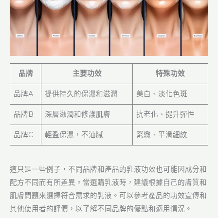
品牌
主要功效
特殊功效
品牌A
提供持久的保濕和滋潤
美白、淡化色斑
品牌B
深層滋潤和修護肌膚
抗老化、提升彈性
品牌C
輕盈保濕，不油膩
緊緻、平滑細紋
這只是一些例子，不同品牌和產品的乳液功效也可能因成分和
配方不同而有所差異。當選購乳液時，建議根據自己的膚質和
肌膚問題來選擇符合需求的乳液。可以參考產品的功效宣傳和
其他使用者的評價，以了解不同品牌的優點和適用情況。