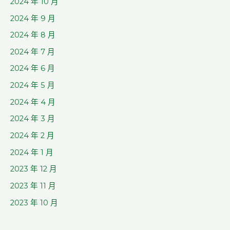
2024 年 10 月
2024 年 9 月
2024 年 8 月
2024 年 7 月
2024 年 6 月
2024 年 5 月
2024 年 4 月
2024 年 3 月
2024 年 2 月
2024 年 1 月
2023 年 12 月
2023 年 11 月
2023 年 10 月