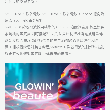
建健康的皮膚生態。
SYLFIRM X 矽谷電波-SYLFIRM X 矽谷電波-0.3mm 靶向治
療深度及 24K 黃金微針
Sylfirm X 矽谷電波採用精準的 0.3mm 治療深度,能夠直達色
素沉積的基底層,同時搭配24K 黃金微針,精準地將電波能量傳
遞到皮膚深層,刺激膠原蛋白的重生,有效改善肌膚彈性和光
澤。相較傳統雷射美容療程,Sylfirm X 矽谷電波的創新科技能
夠更有效地修復基底膜,重建健康的皮膚。