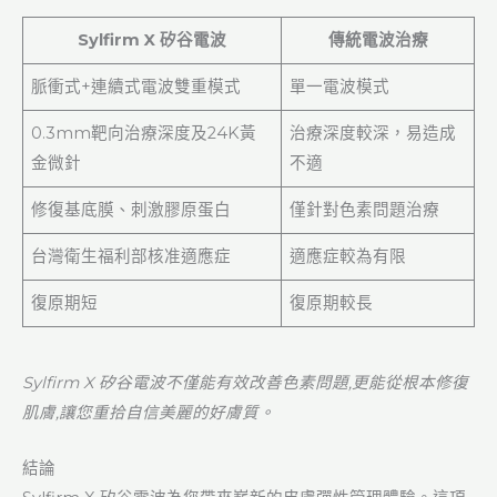
Sylfirm X 矽谷電波
傳統電波治療
脈衝式+連續式電波雙重模式
單一電波模式
0.3mm靶向治療深度及24K黃
治療深度較深，易造成
金微針
不適
修復基底膜、刺激膠原蛋白
僅針對色素問題治療
台灣衛生福利部核准適應症
適應症較為有限
復原期短
復原期較長
Sylfirm X 矽谷電波不僅能有效改善色素問題,更能從根本修復
肌膚,讓您重拾自信美麗的好膚質。
結論