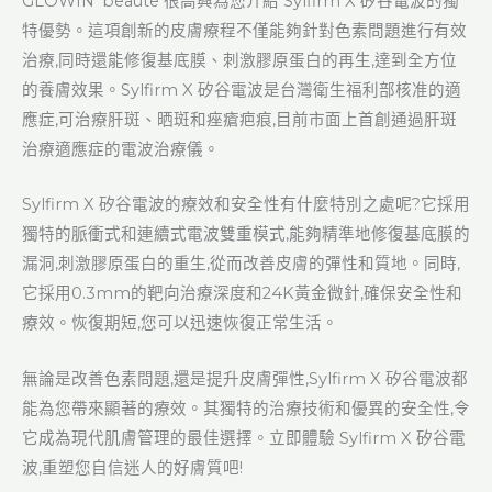
GLOWIN’ beaute 很高興為您介紹 Sylfirm X 矽谷電波的獨
特優勢。這項創新的皮膚療程不僅能夠針對色素問題進行有效
治療,同時還能修復基底膜、刺激膠原蛋白的再生,達到全方位
的養膚效果。Sylfirm X 矽谷電波是台灣衛生福利部核准的適
應症,可治療肝斑、晒斑和痤瘡疤痕,目前市面上首創通過肝斑
治療適應症的電波治療儀。
Sylfirm X 矽谷電波的療效和安全性有什麼特別之處呢?它採用
獨特的脈衝式和連續式電波雙重模式,能夠精準地修復基底膜的
漏洞,刺激膠原蛋白的重生,從而改善皮膚的彈性和質地。同時,
它採用0.3mm的靶向治療深度和24K黃金微針,確保安全性和
療效。恢復期短,您可以迅速恢復正常生活。
無論是改善色素問題,還是提升皮膚彈性,Sylfirm X 矽谷電波都
能為您帶來顯著的療效。其獨特的治療技術和優異的安全性,令
它成為現代肌膚管理的最佳選擇。立即體驗 Sylfirm X 矽谷電
波,重塑您自信迷人的好膚質吧!