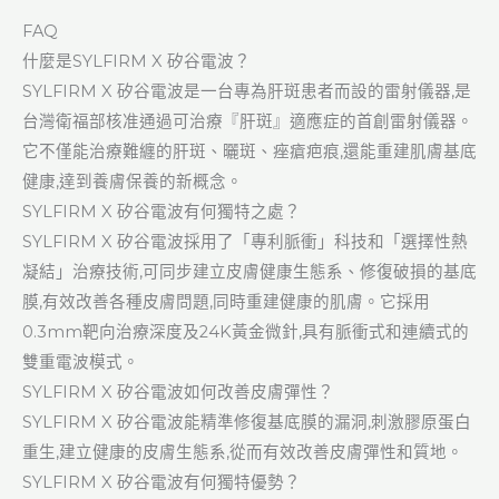
FAQ
什麼是SYLFIRM X 矽谷電波？
SYLFIRM X 矽谷電波是一台專為肝斑患者而設的雷射儀器,是
台灣衛福部核准通過可治療『肝斑』適應症的首創雷射儀器。
它不僅能治療難纏的肝斑、曬斑、痤瘡疤痕,還能重建肌膚基底
健康,達到養膚保養的新概念。
SYLFIRM X 矽谷電波有何獨特之處？
SYLFIRM X 矽谷電波採用了「專利脈衝」科技和「選擇性熱
凝結」治療技術,可同步建立皮膚健康生態系、修復破損的基底
膜,有效改善各種皮膚問題,同時重建健康的肌膚。它採用
0.3mm靶向治療深度及24K黃金微針,具有脈衝式和連續式的
雙重電波模式。
SYLFIRM X 矽谷電波如何改善皮膚彈性？
SYLFIRM X 矽谷電波能精準修復基底膜的漏洞,刺激膠原蛋白
重生,建立健康的皮膚生態系,從而有效改善皮膚彈性和質地。
SYLFIRM X 矽谷電波有何獨特優勢？