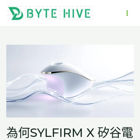
跳
至
MAI
主
要
ME
內
容
為何SYLFIRM X 矽谷電