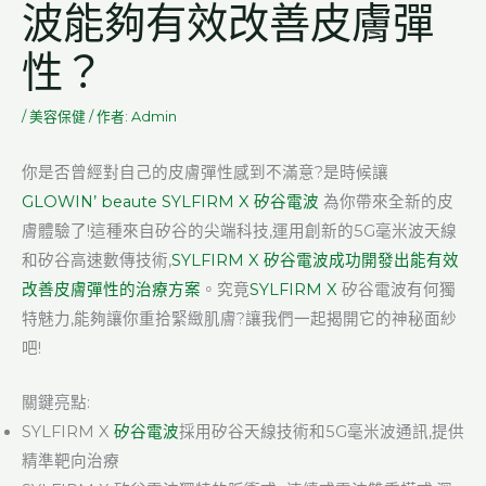
波能夠有效改善皮膚彈
性？
/
美容保健
/ 作者:
Admin
你是否曾經對自己的皮膚彈性感到不滿意?是時候讓
GLOWIN’ beaute SYLFIRM X 矽谷電波
為你帶來全新的皮
膚體驗了!這種來自矽谷的尖端科技,運用創新的5G毫米波天線
和矽谷高速數傳技術,
SYLFIRM X 矽谷電波成功開發出能有效
改善皮膚彈性的治療方案
。究竟
SYLFIRM X
矽谷電波有何獨
特魅力,能夠讓你重拾緊緻肌膚?讓我們一起揭開它的神秘面紗
吧!
關鍵亮點:
SYLFIRM X
矽谷電波
採用矽谷天線技術和5G毫米波通訊,提供
精準靶向治療