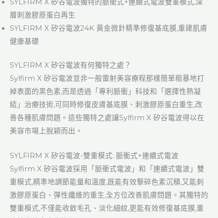
SYLFIRM X 矽谷電波獨特的脈衝式+連續式電波雙重模式,深
層刺激膠原蛋白再生
SYLFIRM X 矽谷電波24K 黃金微針精準修復基底膜,重建肌膚
健康基礎
SYLFIRM X 矽谷電波有何獨特之處？
Sylfirm X 矽谷電波並非一般雷射美容療程那樣簡單粗暴地打
掉表面的黑色素,而是透過「專利脈衝」科技和「選擇性熱凝
結」治療技術,可同時修復皮膚基底膜、刺激膠原蛋白重生,改
善各種肌膚問題。這些獨特之處讓Sylfirm X 矽谷電波得以在
美容市場上脫穎而出。
SYLFIRM X 矽谷電波-雙重模式: 脈衝式+連續式電波
Sylfirm X 矽谷電波採用「脈衝式電波」和「連續式電波」雙
重模式,精準地調節能量和溫度,既能有效擊碎色素沉積,又能刺
激膠原蛋白、彈性纖維的重生,全方位改善肌膚問題。其獨特的
雙重模式,不僅能收斂毛孔、淡化細紋,更能有效修復基底膜,重