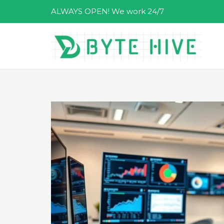
跳
ALWAYS OPEN! We work 24/7
至
主
要
內
容