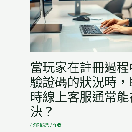
當玩家在註冊過程
驗證碼的狀況時，聯
時線上客服通常能
決？
/
消閑娛樂
/ 作者: