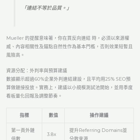
「連結不等於品質。」
Mueller 的提醒意味著，你在買反向連結 時，必須以來源權
威、內容相關性及錨點自然性作為基本門檻，否則效果短暫且
風險高。
資源分配：外判率與預算建議
數據顯示超過60%企業外判連結建設，且平均用25% SEO預
算做鏈接投放。實務上，建議以小規模測試池開始，並用季度
看板量化回報及調整節奏。
指標
數值
操作建議
第一頁外鏈
提升Referring Domains並
3.8x
倍數
分散來源