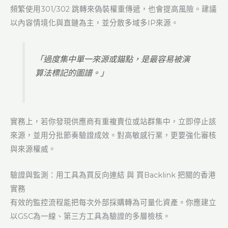
頻繁使用301/302 跳轉來偽裝權重傳遞，也會提高風險。建議
以內容情境化與直鏈為主，並分散多域多IP來源。
「過度集中單一來源或錨點，是最容易被演
算法標記的圖譜。」
實務上，若你發現供應商有重複賣位或站群集中，立即停止該
來源，並用分批節奏驗證成效。對高敏感行業，更要強化審核
與來源權威。
驗證與監測：用工具為買反向連結 與 買Backlink 把關的香港
實務
有效的監控流程能把每次外部採購轉為可量化資產。你應建立
以GSC為一線、第三方工具為驗證的多層檢核。