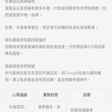
社會認同與稀缺性
當競品在首頁擁有更多外連，社會認同驅使你也想快跟進。別
把速度當作唯一指標。
對策：先做基準報告，限定每次採購的來源名單與節奏。
損失趨避與短期回報偏好
短期成效誘惑會讓你偏好高密度投放。分批釋放與A/B測試能
降低風險。
風險錯覺與控制感
你可能相信能完全掌控外鏈品質，但Google有強力識別機
制。建立監測看板並每季回顧，設定明確停損條件。
心理偏誤
實務對策
指標
社會認同 /
基準報告、來
供應商通過率