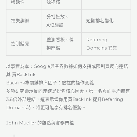
稀缺性
源稽核
分批投放、
損失趨避
短期排名變化
A/B驗證
監測看板、停
Referring
控制錯覺
損門檻
Domains 異常
以事實為本：Google與業界數據如何支持或限制買反向連結
與 買Backlink
Backlink為關鍵排序因子：數據的操作意義
多項研究顯示反向連結是排名核心因素。第一名頁面平均擁有
3.8倍外部連結，這表示當你用買Backlink 提升Referring
Domains時，將更可能享有排名優勢。
John Mueller 的觀點與實務門檻