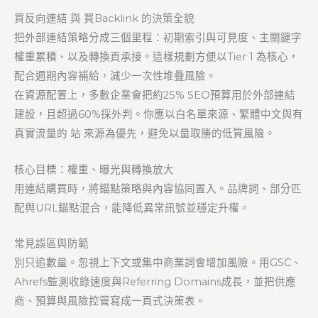
買反向連結 與 買Backlink 的決策全貌
把外
部連結策略分成三個里程：初期索引與可見度、主關鍵字
權重累積、以及轉換頁承接。這樣規劃方便以Tier 1 為核心，
配合週期內容補給，減少一次性堆疊風險。
在資源配置上，多數企業會把約25% SEO預算用於外部連結
建設，且超過60%採外判。你應以白名單來源、繁體中文與有
真實流量的 站 來源為優先，避免以量取勝的低質風險。
核心目標：權重、曝光與轉換放大
用連結購買時，將錨點策略與內容協同置入。品牌詞、部分匹
配與URL錨點混合，能降低異常訊號並穩定升權。
常見誤區與防範
別只追數量。忽視上下文或集中商業詞會增加風險。用GSC、
Ahrefs監測收錄速度與Referring Domains成長，並把供應
商、預算與風險控管寫成一頁式決策表。