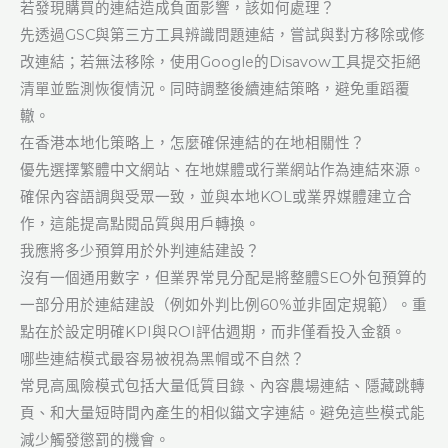
若發現購買的連結造成負面影響，該如何處理？
先透過GSC與第三方工具辨識問題連結，嘗試與對方移除或修
改連結；若無法移除，使用Google的Disavow工具提交拒絕
清單並監測恢復情況。同時調整後續連結策略，避免重蹈覆
轍。
在香港本地化策略上，怎麼確保連結的在地相關性？
優先選擇繁體中文網站、在地媒體或行業網站作為連結來源。
確保內容語調與受眾一致，並與本地KOL或業界媒體建立合
作，這能提高點閱品質與用戶轉換。
我應將多少預算用於外判連結建設？
沒有一個通用數字，但業界常見分配是將整體SEO外包預算的
一部分用於連結建設（例如外判比例60%並非固定規範）。重
點在於設定明確KPI與ROI評估週期，而非僅看投入金額。
哪些連結模式最容易被視為黑帽或不自然？
常見高風險模式包括大量低質目錄、內容農場連結、隱藏跳轉
頁、和大量短時間內產生的相似錨文字連結。避免這些模式能
減少觸發懲罰的機會。