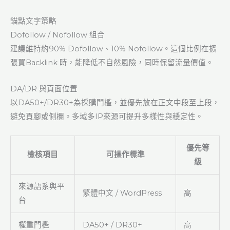
錨點文字策略
Dofollow / Nofollow 組合
建議維持約90% Dofollow、10% Nofollow。這個比例在擴
張買Backlink 時，能降低不自然風險，同時保留流量價值。
DA/DR 與頁面位置
以DA50+/DR30+為採購門檻，並優先放在正文中段至上段，
避免頁腳或側欄。多域多IP來源可提升多樣性與穩定性。
優先等
檢核項目
可操作標準
級
來源語系與平
繁體中文 / WordPress
高
台
權重門檻
DA50+ / DR30+
高