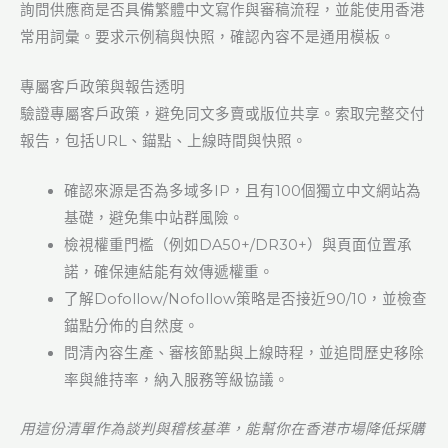
詢問供應商是否具備繁體中文寫作與審稿流程，並能使用香港
常用詞彙。要求示例稿與快照，確認內容不是通用模板。
專屬客戶政策與報告透明
驗證專屬客戶政策，避免同文多賣或版位共享。索取完整交付
報告，包括URL、錨點、上線時間與快照。
確認來源是否為多域多IP，且有100個獨立中文網站為
基礎，避免集中站群風險。
檢視權重門檻（例如DA50+/DR30+）與頁面位置承
諾，確保連結能有效傳遞權重。
了解Dofollow/Nofollow策略是否接近90/10，並檢查
錨點分佈的自然度。
問清內容生產、審核節點與上線時程，並追問歷史移除
率與維持率，納入服務等級協議。
用這份清單作為談判與稽核基準，能幫你在香港市場降低採購