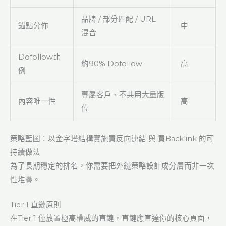
品牌 / 部分匹配 / URL
錨點分佈
中
混合
Dofollow比
約90% Dofollow
高
例
專屬客戶、不共用大量版
內容唯一性
高
位
策略藍圖：以金字塔結構實施買反向連結 與 買Backlink 的可
持續做法
為了長期穩定的排名，你需要把外鏈策略設計成分層而非一次
性堆疊。
Tier 1 直鏈原則
在Tier 1 僅放置極高權威的直鏈，直鏈應直達你的核心頁面，