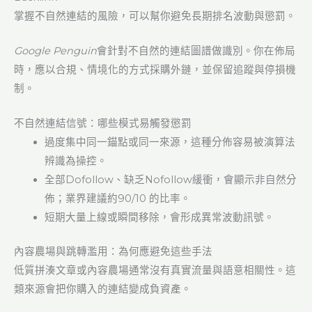
掌握不自然連結的風險，可以幫你避免長期排名波動與懲罰。
Google Penguin
會針對不自然的連結圖譜做識別。你在佈局
時，應以合規、情境化的方式採購外鏈，並保留追蹤與停損機
制。
不自然連結信號：哪些模式易觸發懲罰
過度集中同一錨點或同一來源，這種分佈容易被演算法
辨識為操控。
全部Dofollow、缺乏Nofollow緩衝，會顯示非自然分
佈；業界建議約90/10 的比率。
短期大量上線或瞬間移除，會形成異常波動訊號。
內容農場與跳轉濫用：為何應避免這些手法
低質拼湊文章或內容農場通常沒有真實流量與語意相關性。這
類來源會把你購入的連結變成負資產。