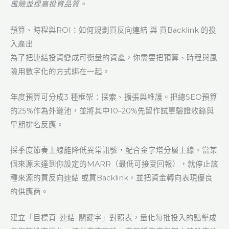
風險並提高投資品質。
預算、時程與ROI：如何規劃買反向連結 與 買Backlink 的投
入產出
為了把連結投資變成可衡量的資產，你需要把預算、時程與風
險用數字化的方式綁在一起。
年度預算可分成3 種框架：探索、擴張與維護。把總SEO預算
的25%作為外鏈池，並將其中10–20%先留作試單驗證收錄與
早期排名反應。
採季度節奏上線能降低異常訊號，配合金字塔分層上線。當某
個來源未達到你設定的MARR（最低可接受回報），就停止該
種來源的買反向連結 或買Backlink，並把資金轉向表現優良
的供應商。
建立「目標頁–連結–關鍵字」對照表，量化每批投入的點擊成