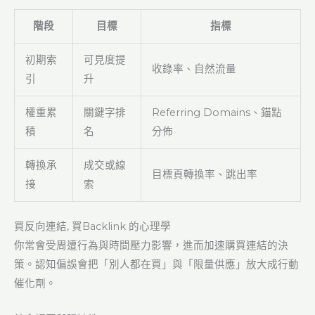
階段
目標
指標
初期索
可見度提
收錄率、自然流量
引
升
權重累
關鍵字排
Referring Domains、錨點
積
名
分佈
轉換承
成交或線
目標頁轉換率、跳出率
接
索
買反向連結, 買Backlink 的心理學
你常會受周遭行為與時間壓力影響，進而加速購買連結的決
策。認知偏誤會把「別人都在買」與「限量供應」放大成行動
催化劑。