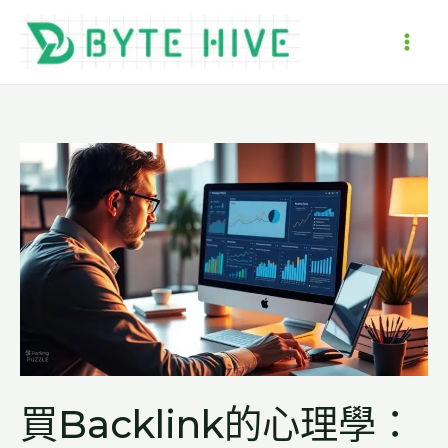
跳
至
MAI
主
要
ME
內
容
買Backlink的心理學：