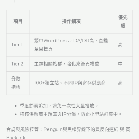
優先
項目
操作細項
級
繁中WordPress，DA/DR高，直鏈
Tier 1
高
至目標頁
Tier 2
主題相關站群，強化來源頁權重
中
分散
100+獨立站、不同IP與寄存供應商
高
指標
季度節奏追加，避免一次性大量投放。
稽核供應商主題庫與IP分佈，防止小型站群集中。
合規與風險控管：Penguin與黑帽界線下的買反向連結 與 買
Backlink