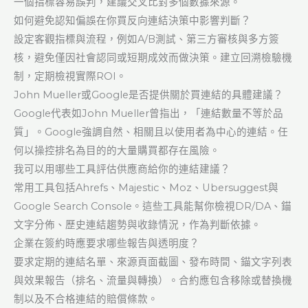
一個指標容易誤判，建議交叉比對多個數據來源。
如何避免認知偏誤在你買反向連結決策中影響判斷？
設定客觀指標與流程，例如A/B測試、第三方審核與多方簽
核，避免僅因社會認同或短期成效而做決策。建立回溯檢驗機
制，定期檢視實際ROI。
John Mueller或Google是否提供關於買連結的具體建議？
Google代表如John Mueller曾指出，「連結數量不等於品
質」。Google強調自然、相關且以使用者為中心的連結。任
何以操控排名為目的的大量購買都存在風險。
我可以用哪些工具評估供應商給你的連結建議？
常用工具包括Ahrefs、Majestic、Moz、Ubersuggest與
Google Search Console。這些工具能幫你檢視DR/DA、錨
文字分佈、歷史連結趨勢與收錄情況，作為判斷依據。
企業在簽約時應要求哪些報告與透明度？
要求定期的連結名單、來源頁面截圖、發布時間、錨文字列表
與效果報告（排名、流量與轉換）。合約應包含移除或替換機
制以及不合格連結的賠償條款。