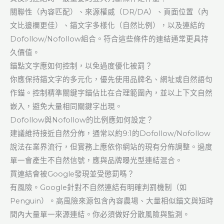
關聯性（內容匹配）、來源權威（DR/DA）、頁面位置（內
文比邊欄更佳）、錨文字多樣化（自然比例），以及連結的
Dofollow/Nofollow組合。符合這些條件的連結通常更具持
久價值。
錨點文字應如何控制，以免過度優化被罰？
你應保持錨文字的多元化，優先使用品牌名、網址或自然語句
作錨。控制精準關鍵字錨佔比在合理範圍內，並以上下文自然
嵌入，避免大量相同關鍵字出現。
Dofollow與Nofollow的比例應如何設定？
建議維持接近自然分佈，通常以約9:1的Dofollow/Nofollow
說法在業界流行，但實務上應依你網站的現有分佈調整。過度
單一會產生不自然信號，應與品牌曝光型連結混合。
買連結會被Google發現並受懲罰嗎？
有風險。Google針對不自然連結有明確判罰機制（如
Penguin）。高風險來源包含內容農場、大量相似錨文與短時
間內大量單一來源連結。你必須做好分散風險與監測。