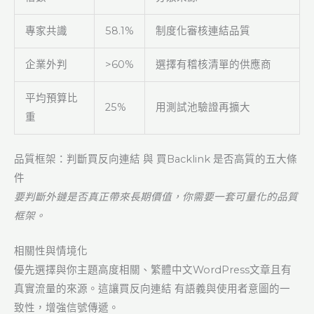
專家共識
58.1%
制度化審核連結品質
企業外判
>60%
選擇有稽核清單的供應商
平均預算比
25%
用測試池驗證再擴大
重
品質框架：判斷買反向連結 與 買Backlink 是否高質的五大條
件
要判斷外鏈是否真正帶來長期價值，你需要一套可量化的品質
框架。
相關性與情境化
優先選擇與你主題高度相關、繁體中文WordPress文章且有
真實流量的來源。這讓買反向連結 有語義與使用者意圖的一
致性，增強信號傳遞。