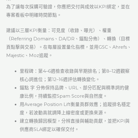
為了讓每次採購可驗證，你應把交付與成效以KPI綁定，並在
專案看板中明確時間節點。
建議以三層KPI衡量：可見度（收錄、曝光）、權重
（Referring Domains、DA/DR、錨點分佈）、轉換（目標
頁點擊與交易）。在每層設置量化指標，並用GSC、Ahrefs、
Majestic、Moz追蹤。
里程碑：第4–6週檢查收錄與早期排名；第8–12週觀察
核心詞進位；第12–16週評估轉換變化。
錨點 字 分佈保持品牌、URL、部分匹配與精準詞的健
康比例，持續監控Spam Score與自然度。
用Average Position Lift衡量頁群效應；追蹤排名穩定
度，若波動高就調降上線密度或更換來源。
建立轉換歸因模型，分辨直接與輔助貢獻，並把KPI與
供應商SLA綁定以確保交付。