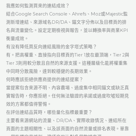
我應如何監測買來的連結成效？
結合Google Search Console、Ahrefs、Moz或Majestic監
測新增連結、來源域名DR/DA、錨文字分佈以及目標頁的排
名與流量變化。設定定期檢視與報告，並以轉換率與商業KPI
衡量成效。
有沒有降低買反向連結風險的金字塔式策略？
有。把高權重、直接指向目標頁的Tier 1放在最頂端，Tier 2與
Tier 3則用較分散且自然的來源支援。這種層級化能將權重集
中同時分散風險，達到較穩健的長期效果。
何時應該拒絕供應商提供的連結提案？
當提案包含來源不明、內容農場、過度集中相同錨文或缺乏真
實報告時，你應拒絕。任何無法驗證的承諾或過度吹噓短期見
效的方案都值得警惕。
在評估連結品質時，哪些量化指標最重要？
主要看來源網站的流量、DR/DA、實際收錄情況、連結所在
頁面的主題相關性、以及該頁面的自然流量或排名表現。單靠