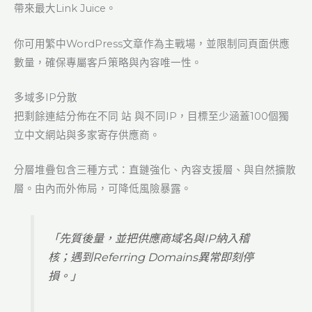
帶來最大Link Juice。
你可用繁中WordPress文章作為主戰場，並限制同頁面供應
數量，確保專屬客戶策略與內容唯一性。
多域多IP分散
把剩餘連結分佈在不同 站 與不同IP，目標至少涵蓋100個獨
立中文網站與多家寄存供應商。
分層堆疊包含三種方式：直鏈強化、內容支援層、與自然擴散
層。由內而外佈局，可降低風險暴露。
「先質後量，並把供應商域名與IP納入稽
核；遇到Referring Domains異常即刻停
損。」