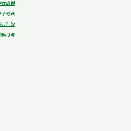
美食旅遊
親子教育
貓奴狗奴
財務投資