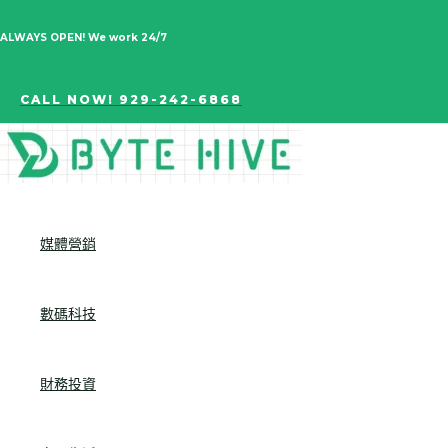
跳
ALWAYS OPEN! We work 24/7
至
主
CALL NOW! 929-242-6868
要
內
容
媒體營銷
數碼科技
財務投資