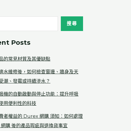
搜尋
ent Posts
品的常見材質及其優缺點
滴水維修後，如何檢查窗邊、牆身及天
受潮、發霉或持續滲水？
吸機的自動啟動與停止功能：提升呼吸
使用便利性的科技
費者權益的 Durex 網購 須知：如何處理
ex 網購 後的產品瑕疵與退換貨事宜