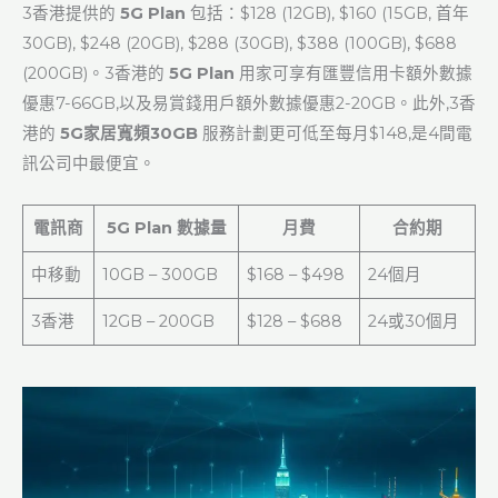
3香港提供的
5G Plan
包括：$128 (12GB), $160 (15GB, 首年
30GB), $248 (20GB), $288 (30GB), $388 (100GB), $688
(200GB)。3香港的
5G Plan
用家可享有匯豐信用卡額外數據
優惠7-66GB,以及易賞錢用戶額外數據優惠2-20GB。此外,3香
港的
5G家居寬頻30GB
服務計劃更可低至每月$148,是4間電
訊公司中最便宜。
電訊商
5G Plan 數據量
月費
合約期
中移動
10GB – 300GB
$168 – $498
24個月
3香港
12GB – 200GB
$128 – $688
24或30個月