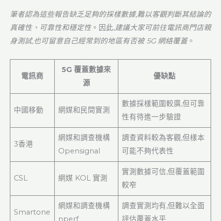
筆者認為這些報告缺乏足夠的採樣數據,難以客觀判斷其結論的
真確性、可靠性和穩定性
。因此,
建議大家可前往電訊商門店親
身測試,也可留意自己經常到的地區有否被 5G 網絡覆蓋
。
5G 覆蓋數據來
電訊商
優缺點
源
數據採樣範圍較廣,但可靠
中國移動
網媒和民間實測
性有待進一步驗證
網媒和調查機構
調查資料較為客觀,但樣本
3香港
Opensignal
可能不夠代表性
實測數據可信,但覆蓋範圍
CSL
網媒 KOL 實測
較窄
網媒和調查機構
調查實測均有,但難以全面
Smartone
nperf
評估覆蓋水平