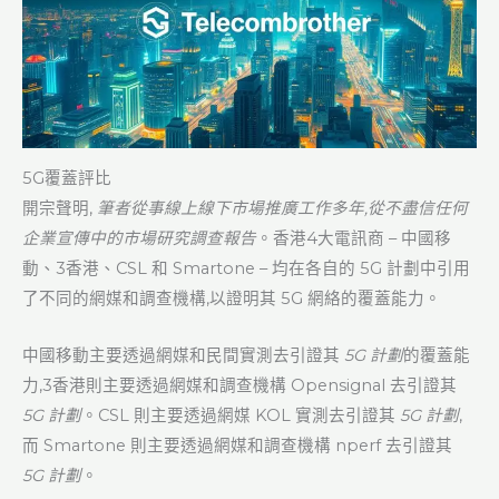
5G覆蓋評比
開宗聲明,
筆者從事線上線下市場推廣工作多年,從不盡信任何
企業宣傳中的市場研究調查報告
。香港4大電訊商 – 中國移
動、3香港、CSL 和 Smartone – 均在各自的 5G 計劃中引用
了不同的網媒和調查機構,以證明其 5G 網絡的覆蓋能力。
中國移動主要透過網媒和民間實測去引證其
5G 計劃
的覆蓋能
力,3香港則主要透過網媒和調查機構 Opensignal 去引證其
5G 計劃
。CSL 則主要透過網媒 KOL 實測去引證其
5G 計劃
,
而 Smartone 則主要透過網媒和調查機構 nperf 去引證其
5G 計劃
。