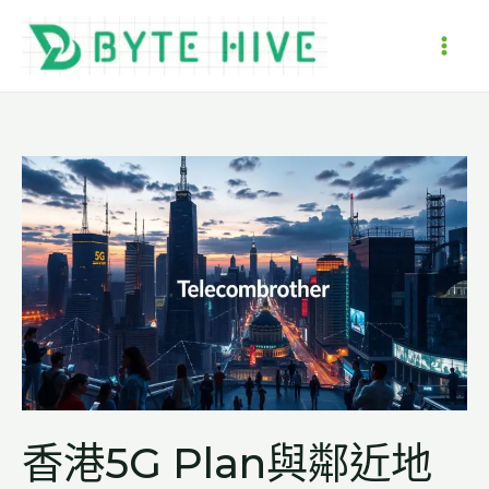
跳
至
MAI
主
要
ME
內
容
香港5G Plan與鄰近地