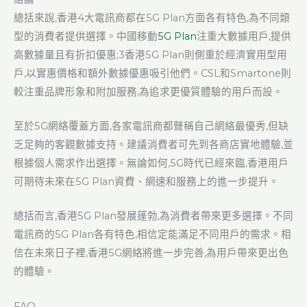
總括來說,香港4大電訊商都在5G Plan方面各有特色,為不同類
型的消費者提供選擇。中國移動
5G Plan
注重大數據用戶,提供
高數據量且有折扣優惠;3香港5G Plan則側重於經濟實用型用
戶,以實惠價格和額外數據優惠吸引他們。CSL和Smartone則
較注重品牌形象和附加服務,為追求更優質體驗的用戶而設。
至於5G網絡覆蓋方面,各家電訊商都聲稱自己網絡最優秀,但缺
乏足夠的客觀數據支持。建議消費者可先到各商店實地體驗,並
根據個人需求作出選擇。無論如何,5G時代已經來臨,香港用戶
可期待未來在5G Plan資費、網速和服務上的進一步提升。
總括而言,香港5G Plan發展蓬勃,為消費者帶來更多選擇。不同
電訊商的5G Plan各有特色,相信定能滿足不同用戶的需求。相
信在未來日子裡,香港5G網絡將進一步完善,為用戶帶來更出色
的體驗。
FAQ