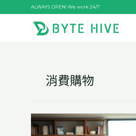
跳
ALWAYS OPEN! We work 24/7
至
主
要
內
容
消費購物