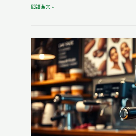
保
閱讀全文 »
障
消
費
者
權
益
的
Durex
網
購
須
知：
如
何