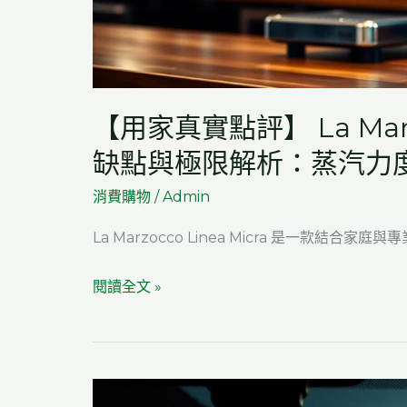
處
理
Durex
網
【用家真實點評】 La Marzo
購
缺點與極限解析：蒸汽力
後
的
消費購物
/
Admin
產
La Marzocco Linea Micra 是一款結合家
品
瑕
【用
閱讀全文 »
疵
家
與
真
退
實
換
點
貨