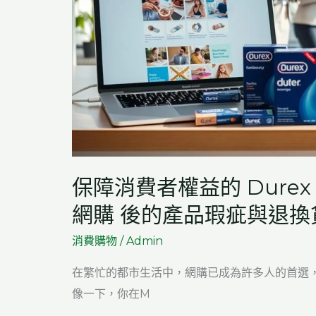
何
評
價
一
個
代
購
單
保障消費者權益的 Durex
位
網購 後的產品瑕疵與退換
的
可
消費購物
/
Admin
靠
在繁忙的都市生活中，網購已成為許多人的首選，
度？
像一下，你在M