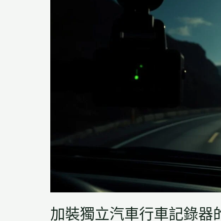
評】
事
La
宜
Marzocco
咖
啡
機
Linea
Micra
缺
點
與
極
限
解
加裝獨立汽車行車記錄器
析：