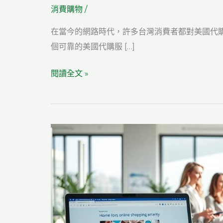
消費購物
/
在當今的網路時代，許多台灣消費者都對美國代
個可靠的美國代購服 […]
美
閱讀全文 »
國
代
購
評
價
去
哪
裡
看？
如