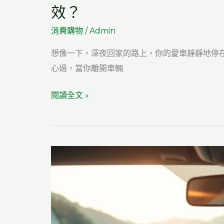
效？
蒸
汽
消費購物
/
Admin
力
想像一下，深夜回家的路上，你的愛車靜靜地停
度、
心過，當你離開車輛
連
續
加
閱讀全文 »
出
裝
杯
獨
與
立
溫
汽
控
車
表
行
現
車
記