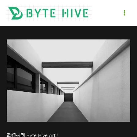
跳
至
MAI
主
要
ME
內
容
歡迎來到 Byte Hive Art！